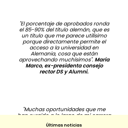
"El porcentaje de aprobados ronda
el 85-90% del título alemán, que es
un título que me parece utilísimo
porque directamente permite el
acceso a la universidad en
Alemania, cosa que están
aprovechando muchísimos".
María
Marco, ex-presidenta consejo
rector DS y Alumni.
"Muchas oportunidades que me
han surgido a lo largo de mi carrera
profesional han venido de la mano
Últimas noticias
de la posibilidad de comunicarme