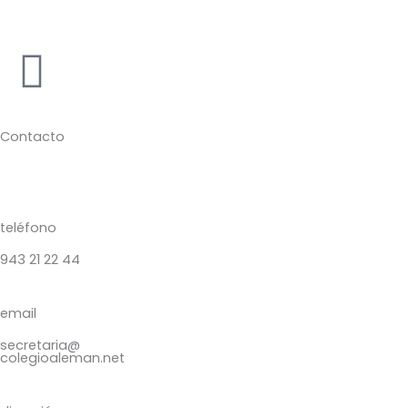
Ir
al
contenido
Contacto
teléfono
943 21 22 44
email
secretaria@
colegioaleman.net