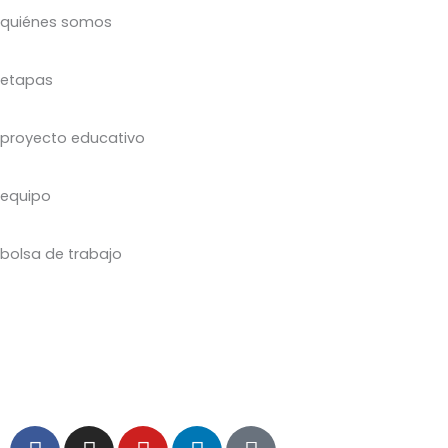
quiénes somos
etapas
proyecto educativo
equipo
bolsa de trabajo
Aviso legal
|
Política de Privacidad
|
Política de Cookies
|
Canal ético
|
Plan digital
|
Contacto
F
I
Y
L
C