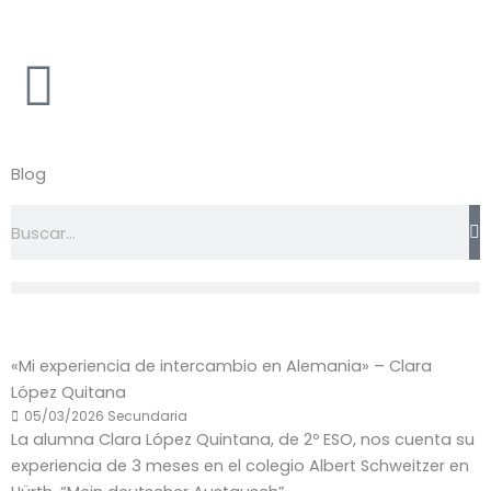
Ir
al
contenido
Blog
B
u
s
c
a
r
«Mi experiencia de intercambio en Alemania» – Clara
López Quitana
05/03/2026
Secundaria
La alumna Clara López Quintana, de 2º ESO, nos cuenta su
experiencia de 3 meses en el colegio Albert Schweitzer en