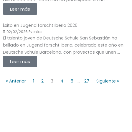
Leer más
Éxito en Jugend forscht Iberia 2026
02/02/2026
Eventos
El talento joven de Deutsche Schule San Sebastián ha
brillado en Jugend forscht Iberia, celebrado este año en
Deutsche Schule Barcelona, con proyectos que unen ...
Leer más
« Anterior
1
2
3
4
5
…
27
Siguiente »
Aviso legal
|
Política de Privacidad
|
Política de Cookies
|
Canal ético
|
Plan digital
|
Contacto