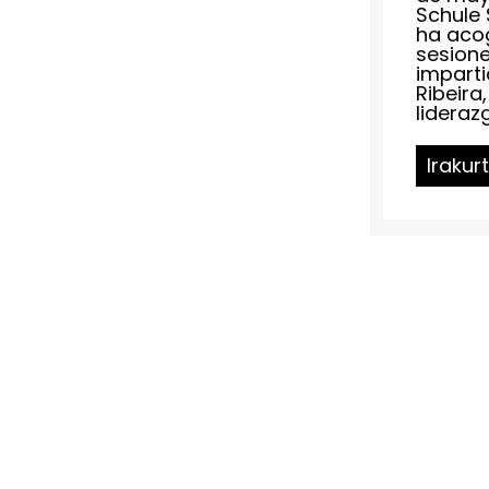
Schule
ha aco
sesion
imparti
Ribeira
liderazg
Irakur