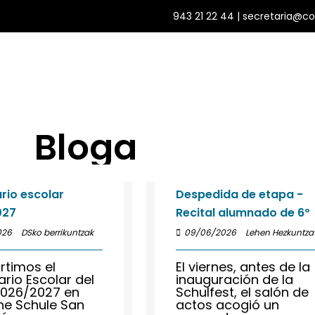
943 21 22 44
| secretaria@c
astetxea
Nazioartekoa
Eskola bizitza
Zerbitzu
Bloga
rio escolar
Despedida de etapa -
027
Recital alumnado de 6º
026
DSko berrikuntzak
09/06/2026
Lehen Hezkuntza
timos el
El viernes, antes de la
rio Escolar del
inauguración de la
2026/2027 en
Schulfest, el salón de
he Schule San
actos acogió un