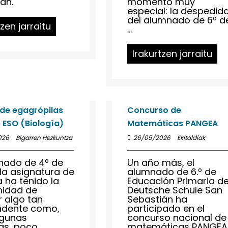
án.
momento muy
especial: la despedid
del alumnado de 6º d
tzen jarraitu
...
Irakurtzen jarraitu
 de egagrópilas
Concurso de
 ESO (Biología)
Matemáticas PANGEA
026
Bigarren Hezkuntza
26/05/2026
Ekitaldiak
nado de 4º de
Un año más, el
la asignatura de
alumnado de 6.º de
a ha tenido la
Educación Primaria d
nidad de
Deutsche Schule San
r algo tan
Sebastián ha
ndente como,
participado en el
lgunas
concurso nacional de
s, poco ...
matemáticas PANGEA