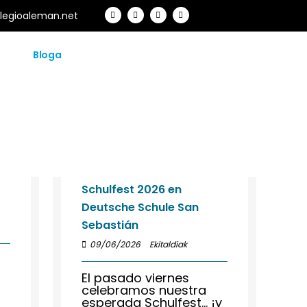
F
I
Y
L
olegioaleman.net
a
n
o
i
c
s
u
n
e
t
t
k
b
a
u
e
o
g
b
d
KONTAKTUA
ak
Bloga
Alumni
o
r
e
i
k
a
n
m
Schulfest 2026 en
Deutsche Schule San
Sebastián
09/06/2026
Ekitaldiak
El pasado viernes
celebramos nuestra
esperada Schulfest… ¡y