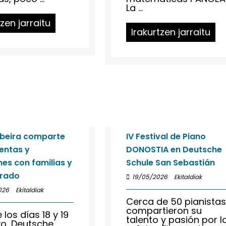
La ...
tzen jarraitu
Irakurtzen jarraitu
ibeira comparte
IV Festival de Piano
entas y
DONOSTIA en Deutsche
nes con familias y
Schule San Sebastián
orado
19/05/2026
Ekitaldiak
026
Ekitaldiak
Cerca de 50 pianista
compartieron su
 los días 18 y 19
talento y pasión por l
o, Deutsche