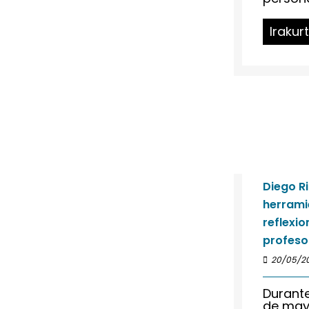
Irakur
Diego R
herrami
reflexio
profes
20/05/2
Durante
de may