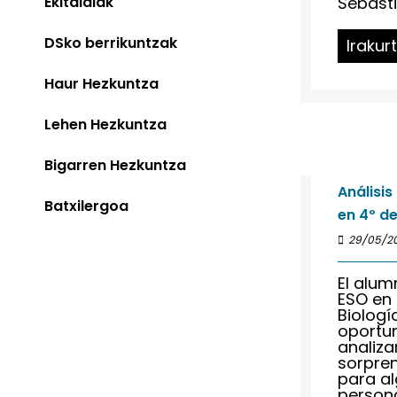
Ekitaldiak
Sebasti
DSko berrikuntzak
Irakur
Haur Hezkuntza
Lehen Hezkuntza
Bigarren Hezkuntza
Análisis
Batxilergoa
en 4º de
29/05/2
El alum
ESO en 
Biologí
oportu
analiza
sorpre
para a
persona