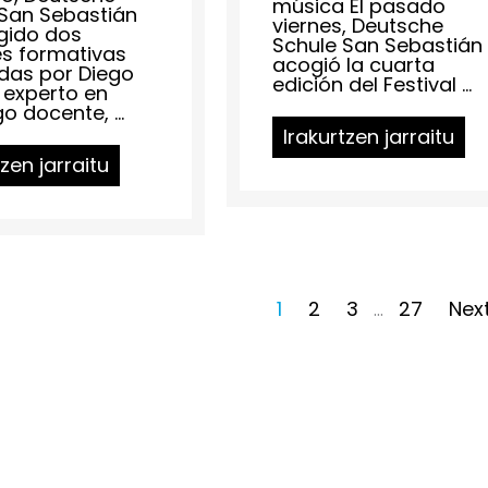
música El pasado
 San Sebastián
viernes, Deutsche
gido dos
Schule San Sebastián
es formativas
acogió la cuarta
das por Diego
edición del Festival ...
, experto en
o docente, ...
Irakurtzen jarraitu
tzen jarraitu
1
2
3
27
Next
…