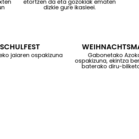
xten
etortzen da eta gozokiak ematen
un
dizkie gure ikasleei.
SCHULFEST
WEIHNACHTSM
xeko jaiaren ospakizuna
Gabonetako Azok
ospakizuna,
ekintza be
baterako
diru-bilket