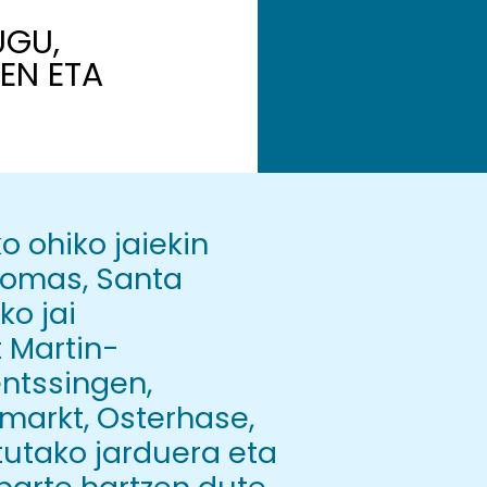
UGU,
PEN ETA
o ohiko jaiekin
Tomas, Santa
o jai
t Martin-
ntssingen,
markt, Osterhase,
tutako jarduera eta