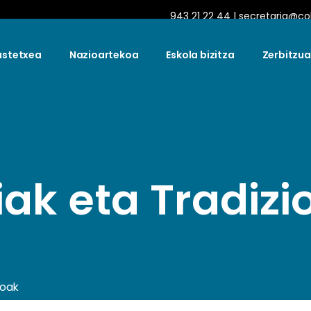
943 21 22 44
| secretaria@c
astetxea
Nazioartekoa
Eskola bizitza
Zerbitzua
iak eta Tradizi
ioak