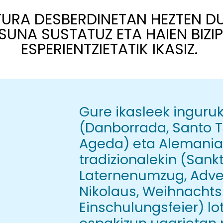
TURA DESBERDINETAN HEZTEN D
ASUNA SUSTATUZ ETA HAIEN BIZI
ESPERIENTZIETATIK IKASIZ.
Gure ikasleek inguruk
(Danborrada, Santo 
Ageda) eta Alemaniak
tradizionalekin (Sank
Laternenumzug, Adve
Nikolaus, Weihnachts
Einschulungsfeier) lo