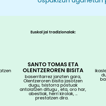
ospakizun ugarietan 
Euskal jai tradizionalak:
SANTO TOMAS ETA
OLENTZEROREN BISITA
atzen
ikasl
d
baserritarrez
janzten gara
,
ba
Olentzeroren bisita
jasotzen
dugu
,
txistorra postuak
antolatzen ditugu
,
eta, oro har,
abestiak, herri kirola
k
, …
prestatzen
dira
.