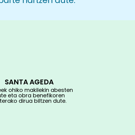
parte hartzen dute.
SANTA AGEDA
eek ohiko makilekin abesten
ute eta
obra benefikoren
terako
dirua biltzen dute
.