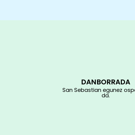
DANBORRADA
San Sebastian egunez osp
da.