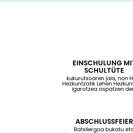
EINSCHULUNG MI
SCHULTÜTE
kukurutxoaren jaia, non 
Hezkuntzatik Lehen Hezkun
igarotzea ospatzen de
ABSCHLUSSFEIER
Batxilergoa bukatu et