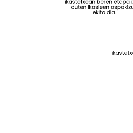
ikastetxean beren etapa i
duten ikasleen ospakiz
ekitaldia.
ikastet