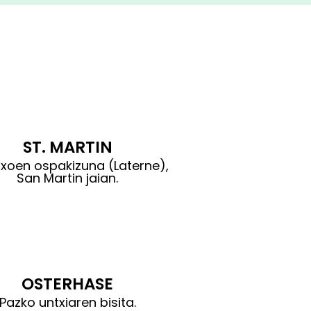
ST. MARTIN
txoen ospakizuna (Laterne),
San Martin jaian.
OSTERHASE
Pazko untxiaren bisita.