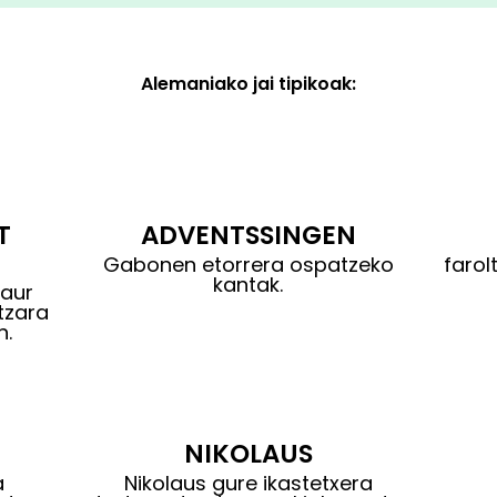
Alemaniako jai tipikoak:
T
ADVENTSSINGEN
Gabonen etorrera ospatzeko
farol
kantak.
Haur
tzara
n.
NIKOLAUS
a
Nikolaus gure ikastetxera