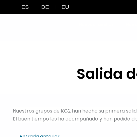
Ir
ES
DE
EU
al
contenido
Nuevas familias
Nues
Salida 
Nuestros grupos de KG2 han hecho su primera salid
El buen tiempo les ha acompañado y han podido disfr
←
Entrada anterior