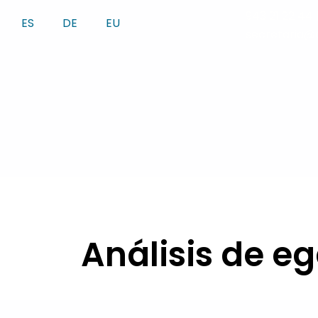
Zum
943 21 22 44
ES
DE
EU
Inhalt
secretaria@
springen
Análisis de eg