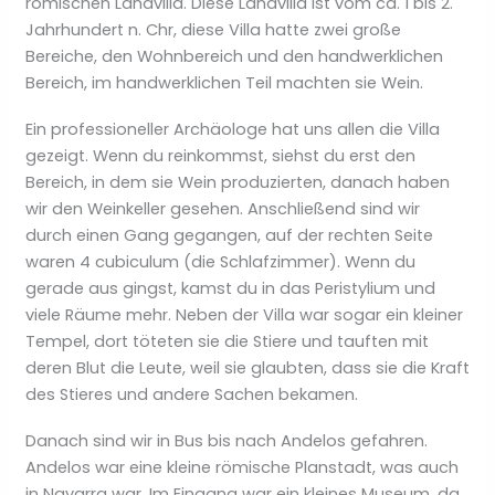
römischen Landvilla. Diese Landvilla ist vom ca. 1 bis 2.
Jahrhundert n. Chr, diese Villa hatte zwei große
Bereiche, den Wohnbereich und den handwerklichen
Bereich, im handwerklichen Teil machten sie Wein.
Ein professioneller Archäologe hat uns allen die Villa
gezeigt. Wenn du reinkommst, siehst du erst den
Bereich, in dem sie Wein produzierten, danach haben
wir den Weinkeller gesehen. Anschließend sind wir
durch einen Gang gegangen, auf der rechten Seite
waren 4 cubiculum (die Schlafzimmer). Wenn du
gerade aus gingst, kamst du in das Peristylium und
viele Räume mehr. Neben der Villa war sogar ein kleiner
Tempel, dort töteten sie die Stiere und tauften mit
deren Blut die Leute, weil sie glaubten, dass sie die Kraft
des Stieres und andere Sachen bekamen.
Danach sind wir in Bus bis nach Andelos gefahren.
Andelos war eine kleine römische Planstadt, was auch
in Navarra war. Im Eingang war ein kleines Museum, da