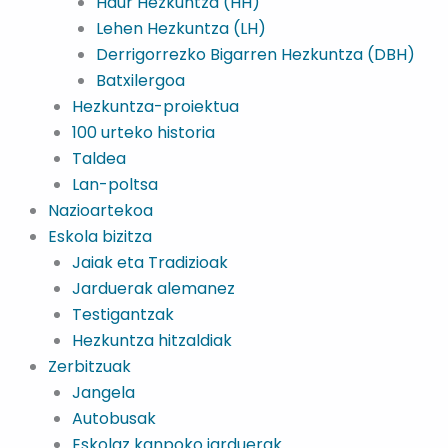
Haur Hezkuntza (HH)
Lehen Hezkuntza (LH)
Derrigorrezko Bigarren Hezkuntza (DBH)
Batxilergoa
Hezkuntza-proiektua
100 urteko historia
Taldea
Lan-poltsa
Nazioartekoa
Eskola bizitza
Jaiak eta Tradizioak
Jarduerak alemanez
Testigantzak
Hezkuntza hitzaldiak
Zerbitzuak
Jangela
Autobusak
Eskolaz kanpoko jarduerak