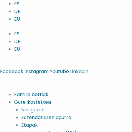
Skip
Main
ES
to
Menu
DE
content
EU
ES
DE
EU
943 21 22 44
| secretaria@colegioaleman.net
Facebook
Instagram
Youtube
Linkedin
Familia berriak
Gure ikastetxea
Nor garen
Zuzendariaren agurra
Etapak