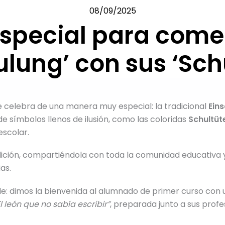
08/09/2025
special para comen
ulung’ con sus ‘Sch
se celebra de una manera muy especial: la tradicional
Ein
 símbolos llenos de ilusión, como las coloridas
Schultüt
escolar.
ción, compartiéndola con toda la comunidad educativa 
as.
: dimos la bienvenida al alumnado de primer curso con u
El león que no sabía escribir”
, preparada junto a sus prof